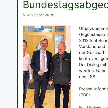
Bundestagsabgeo
5. November 2018
Über zunehme
Gegensteuerns 
2018 fünf Bun
Vorstand und d
der Geschäftss
kontrovers gef
Der Dialog mit
werden. Nähere
des LSB.
Presse-Inform
(PDF)
Kategorien
LSB-Hamburg