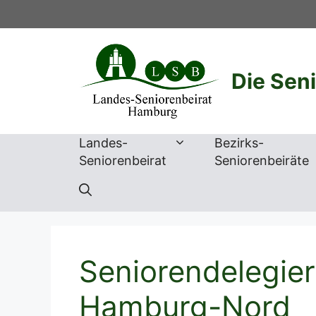
Zum
Inhalt
springen
Die Sen
Landes-
Bezirks-
Seniorenbeirat
Seniorenbeiräte
Seniorendelegie
Hamburg-Nord