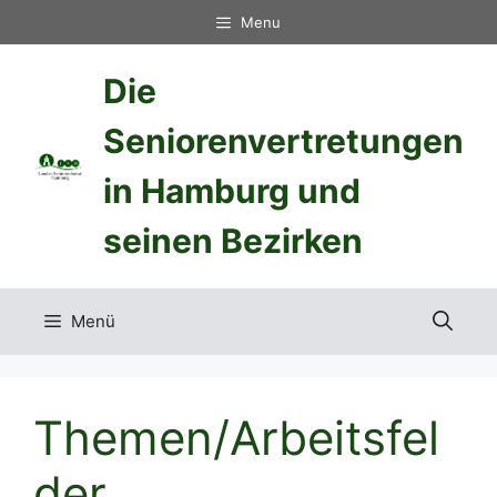
Zum
Menu
Inhalt
springen
Die
Seniorenvertretungen
in Hamburg und
seinen Bezirken
Menü
Themen/Arbeitsfel
der