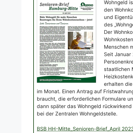
Wohngeld is
den Wohnkos
und Eigentü
des „Wohnge
Der Wohnkos
Wohnkosten 
Menschen m
Seit Januar
Personenkre
staatlichen
Heizkostenk
erhalten di
im Monat. Einen Antrag auf Fristwahrung
braucht, die erforderlichen Formulare u
dann später das Wohngeld rückwirkend
bei der Zentralen Wohngeldstelle.
BSB HH-Mitte_Senioren-Brief_April 202