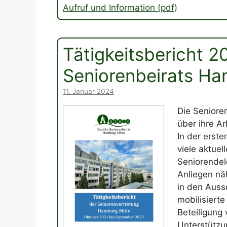
Aufruf und Information (pdf)
Tätigkeitsbericht 
Seniorenbeirats Ha
11. Januar 2024
Die Seniore
über ihre Ar
In der erst
viele aktue
Seniorendel
Anliegen näh
in den Auss
mobilisiert
Beteiligung 
Unterstützu