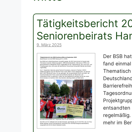
Tätigkeitsbericht 
Seniorenbeirats Ha
9. März 2025
Der BSB hat
fand einmal 
Thematisch 
Deutschland
Barrierefrei
Tagesordnun
Projektgrup
entsandten 
regelmäßig. 
mehr im Beri