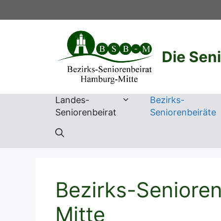
Zum
Inhalt
springen
Die Sen
Landes-
Bezirks-
Seniorenbeirat
Seniorenbeiräte
Bezirks-Seniore
Mitte