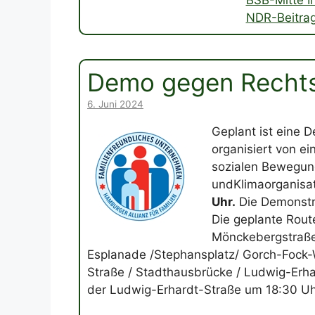
BSB-Mitte In
NDR-Beitrag
Demo gegen Rechts
6. Juni 2024
Geplant ist eine 
organisiert von e
sozialen Bewegun
undKlimaorganisa
Uhr.
Die Demonstra
Die geplante Route
Mönckebergstraße 
Esplanade /Stephansplatz/ Gorch-Fock-W
Straße / Stadthausbrücke / Ludwig-Erha
der Ludwig-Erhardt-Straße um 18:30 U