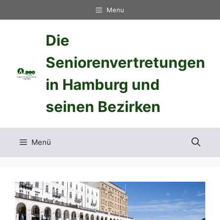
Zum
Menu
Inhalt
springen
Die
Seniorenvertretungen
in Hamburg und
seinen Bezirken
Menü