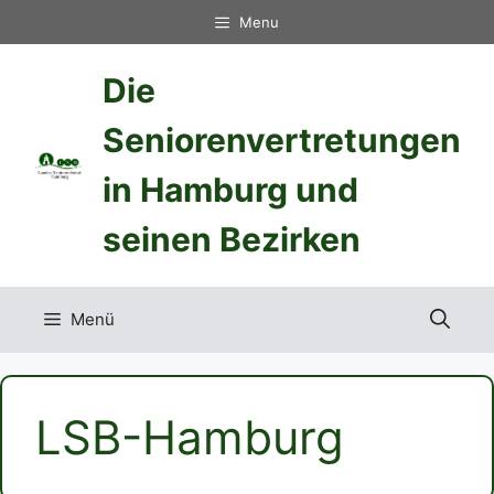
Zum
Menu
Inhalt
springen
Die
Seniorenvertretungen
in Hamburg und
seinen Bezirken
Menü
LSB-Hamburg