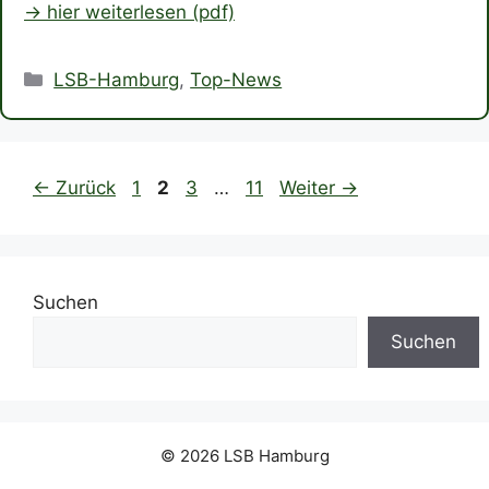
-> hier weiterlesen (pdf)
Kategorien
LSB-Hamburg
,
Top-News
Seite
Seite
Seite
Seite
←
Zurück
1
2
3
…
11
Weiter
→
Suchen
Suchen
© 2026 LSB Hamburg