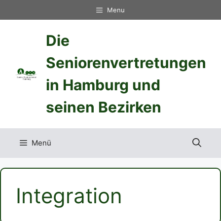
Zum
Menu
Inhalt
springen
Die
Seniorenvertretungen
in Hamburg und
seinen Bezirken
Menü
Integration