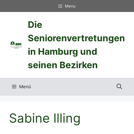
Zum
Menu
Inhalt
springen
Die
Seniorenvertretungen
in Hamburg und
seinen Bezirken
Menü
Sabine Illing