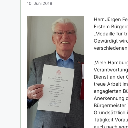
10. Juni 2018
Herr Jürgen F
Erstem Bürgerm
„Medaille für 
Gewürdigt wird
verschiedenen
„Viele Hambur
Verantwortung 
Dienst an der 
treue Arbeit i
engagierten B
Anerkennung de
Bürgermeister 
Grundsätzlich 
Tätigkeit Vora
auch nach weni