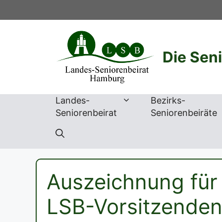
Zum
Inhalt
springen
Die Sen
Landes-
Bezirks-
Seniorenbeirat
Seniorenbeiräte
Auszeichnung für 
LSB-Vorsitzende