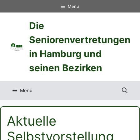
Zum
Menu
Inhalt
springen
Die
Seniorenvertretungen
in Hamburg und
seinen Bezirken
Menü
Aktuelle
Selbstvorstellung