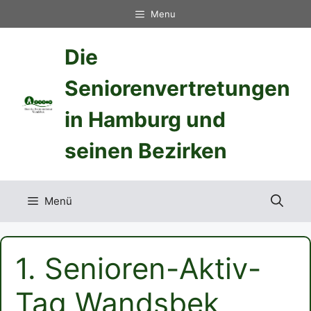
Zum
Menu
Inhalt
springen
Die
Seniorenvertretungen
in Hamburg und
seinen Bezirken
Menü
1. Senioren-Aktiv-
Tag Wandsbek