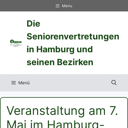
Zum
Menu
Inhalt
springen
Die
Seniorenvertretungen
in Hamburg und
seinen Bezirken
Menü
Veranstaltung am 7.
Mai im Hamburg-