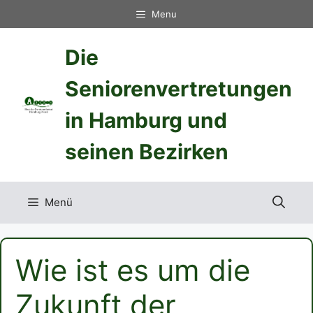
Zum
Menu
Inhalt
springen
Die
Seniorenvertretungen
in Hamburg und
seinen Bezirken
Menü
Wie ist es um die
Zukunft der