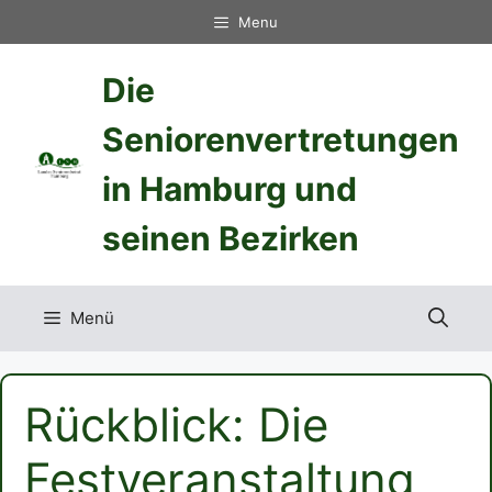
Zum
Menu
Inhalt
springen
Die
Seniorenvertretungen
in Hamburg und
seinen Bezirken
Menü
Rückblick: Die
Festveranstaltung