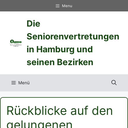
Zum
Menu
Inhalt
springen
Die
Seniorenvertretungen
in Hamburg und
seinen Bezirken
Menü
Rückblicke auf den
gelungenen