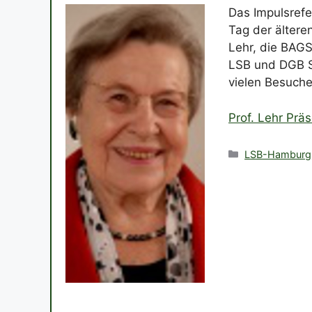
Das Impulsrefe
Tag der ältere
Lehr, die BAG
LSB und DGB Se
vielen Besuche
Prof. Lehr Prä
Kategorien
LSB-Hamburg