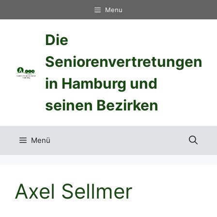
Zum
Menu
Inhalt
springen
Die
Seniorenvertretungen
in Hamburg und
seinen Bezirken
Menü
Axel Sellmer