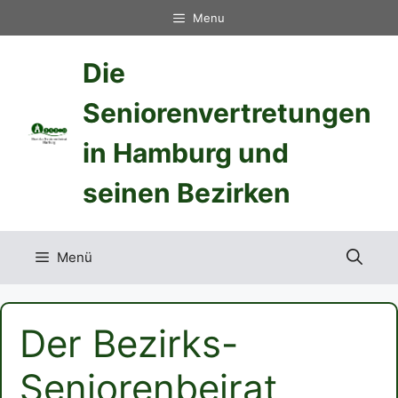
Zum
Menu
Inhalt
springen
Die
Seniorenvertretungen
in Hamburg und
seinen Bezirken
Menü
Der Bezirks-
Seniorenbeirat